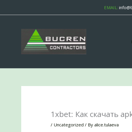
Skip
EMAIL:
info@
to
content
1xbet: Как скачать a
/
Uncategorized
/ By
alice.tulaeva