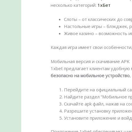
несколько категорий:
1хБет
Слоты – от классических до с
Настольные игры – блэкджек, ру
Живое казино – возможность и
Каждая игра имеет свои особенности
Мобильная версия и скачивание APK
1xbet предлагает клиентам удобную 
безопасно на мобильное устройство
Перейдите на официальный сай
Найдите раздел “Мобильное п
Скачайте apk файл, нажав на с
Разрешите установку приложен
Установите приложение и войди
Приложение 1xbet обеспечивает широ