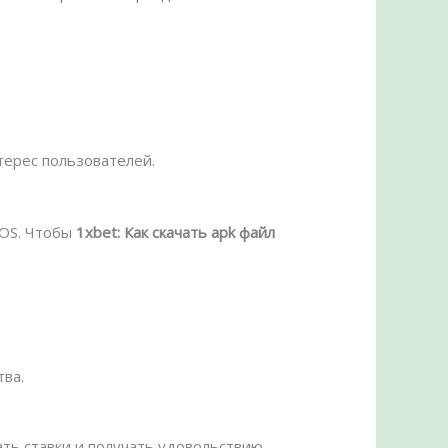
терес пользователей.
iOS. Чтобы
1xbet: Как скачать apk файл
тва.
ть ставки и получать удовольствию