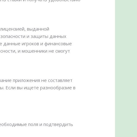
д лицензией, выданной
езопасности и защиты данных
е данные игроков и финансовые
асности, и мошенники не смогут
вание приложения не составляет
ы. Если вы ищете разнообразие в
 необходимые поля и подтвердить