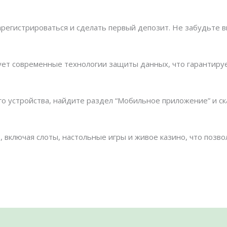
арегистрироваться и сделать первый депозит. Не забудьте 
ует современные технологии защиты данных, что гарантируе
о устройства, найдите раздел “Мобильное приложение” и ска
, включая слоты, настольные игры и живое казино, что позво