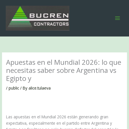
Skip
to
content
Apuestas en el Mundial 2026: lo que
necesitas saber sobre Argentina vs
Egipto y
/
public
/ By
alice.tulaeva
Las apuestas en el Mundial 2026 están generando gran
expectativa, especialmente en el partido entre Argentina y