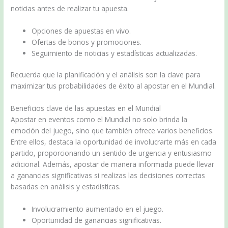
noticias antes de realizar tu apuesta.
Opciones de apuestas en vivo.
Ofertas de bonos y promociones.
Seguimiento de noticias y estadísticas actualizadas.
Recuerda que la planificación y el análisis son la clave para
maximizar tus probabilidades de éxito al apostar en el Mundial.
Beneficios clave de las apuestas en el Mundial
Apostar en eventos como el Mundial no solo brinda la
emoción del juego, sino que también ofrece varios beneficios.
Entre ellos, destaca la oportunidad de involucrarte más en cada
partido, proporcionando un sentido de urgencia y entusiasmo
adicional. Además, apostar de manera informada puede llevar
a ganancias significativas si realizas las decisiones correctas
basadas en análisis y estadísticas.
Involucramiento aumentado en el juego.
Oportunidad de ganancias significativas.