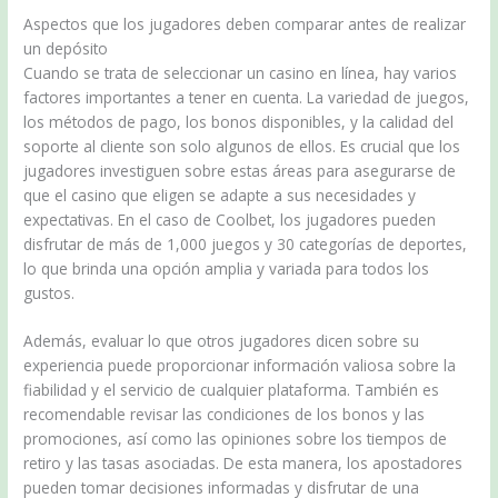
Aspectos que los jugadores deben comparar antes de realizar
un depósito
Cuando se trata de seleccionar un casino en línea, hay varios
factores importantes a tener en cuenta. La variedad de juegos,
los métodos de pago, los bonos disponibles, y la calidad del
soporte al cliente son solo algunos de ellos. Es crucial que los
jugadores investiguen sobre estas áreas para asegurarse de
que el casino que eligen se adapte a sus necesidades y
expectativas. En el caso de Coolbet, los jugadores pueden
disfrutar de más de 1,000 juegos y 30 categorías de deportes,
lo que brinda una opción amplia y variada para todos los
gustos.
Además, evaluar lo que otros jugadores dicen sobre su
experiencia puede proporcionar información valiosa sobre la
fiabilidad y el servicio de cualquier plataforma. También es
recomendable revisar las condiciones de los bonos y las
promociones, así como las opiniones sobre los tiempos de
retiro y las tasas asociadas. De esta manera, los apostadores
pueden tomar decisiones informadas y disfrutar de una