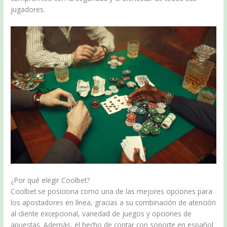
jugadores.
¿Por qué elegir Coolbet?
Coolbet se posiciona como una de las mejores opciones para
los apostadores en línea, gracias a su combinación de atención
al cliente excepcional, variedad de juegos y opciones de
apuestas. Además, el hecho de contar con soporte en español