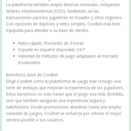
La plataforma también acepta diversas monedas, incluyendo
dólares estadounidenses (USD), facilitando así las
transacciones para los jugadores en Ecuador y otras regiones.
Con opciones de depósito y retiro simples, Coolbet está bien
equipada para atender a su base de clientes.
Retiro rápido: Promedio de 3 horas
Soporte en español disponible 24/7
Variedad de métodos de pago adaptados al mercado
ecuatoriano
Beneficios clave de Coolbet
Elegir Coolbet como tu plataforma de juego trae consigo una
serie de ventajas que mejoran la experiencia de los jugadores.
Estos beneficios no solo hacen que el juego sea más divertido,
sino que también aseguran una experiencia segura y
satisfactoria. Desde promociones atractivas hasta una amplia
variedad de juegos, Coolbet se esfuerza por ofrecer el mejor
servicio posible a sus usuarios.