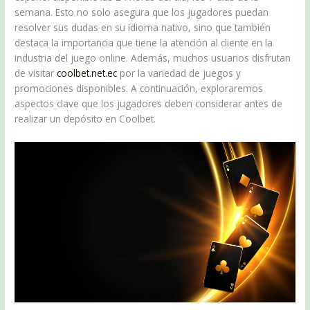
semana. Esto no solo asegura que los jugadores puedan
resolver sus dudas en su idioma nativo, sino que también
destaca la importancia que tiene la atención al cliente en la
industria del juego online. Además, muchos usuarios disfrutan
de visitar
coolbet.net.ec
por la variedad de juegos y
promociones disponibles. A continuación, exploraremos
aspectos clave que los jugadores deben considerar antes de
realizar un depósito en Coolbet.