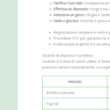
Verifica i tuoi dati:
Completa la pro
Effettua un deposito:
Scegli il tu
Seleziona un gioco:
Sfoglia il catal
Inizia a giocare:
Divertiti e gioca 
Registrazione semplice e veloce pe
Procedure KYC per garantire la sic
Scelta ampia di giochi tra cui i più
Opzioni di deposito e prelievo
Quando si tratta di casinò online, è fo
possono variare notevolmente, e sceglier
Metodo
Bonifico bancario
PayPal