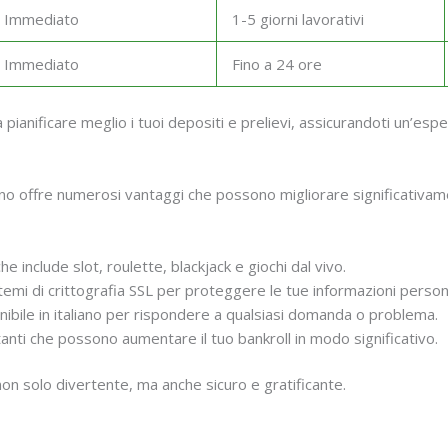
Immediato
1-5 giorni lavorativi
Immediato
Fino a 24 ore
ianificare meglio i tuoi depositi e prelievi, assicurandoti un’esper
no offre numerosi vantaggi che possono migliorare significativame
 include slot, roulette, blackjack e giochi dal vivo.
stemi di crittografia SSL per proteggere le tue informazioni persona
ibile in italiano per rispondere a qualsiasi domanda o problema.
anti che possono aumentare il tuo bankroll in modo significativo.
non solo divertente, ma anche sicuro e gratificante.