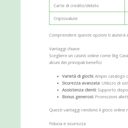
Carte di credito/debito
Criptovalute
Comprendere queste opzioni ti aiuterà a p
Vantaggi chiave
Scegliere un casinò online come Big Casi
alcuni dei principali benefici:
Varietà di giochi:
Ampio catalogo che
Sicurezza avanzata:
Utilizzo di si
Assistenza clienti:
Supporto dispon
Bonus generosi:
Promozioni allett
Questi vantaggi rendono il gioco online 
Fiducia e sicurezza