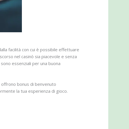
la facilità con cui è possibile effettuare
ascorso nel casinò sia piacevole e senza
li sono essenziali per una buona
ine offrono bonus di benvenuto
ormente la tua esperienza di gioco.