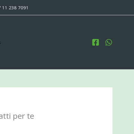
 11 238 7091
s
tti per te