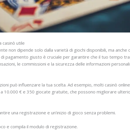
 casinò utile
te non dipende solo dalla varietà di giochi disponibili, ma anche dal
o di pagamento giusto è cruciale per garantire che il tuo tempo tr
ansazioni, le commissioni e la sicurezza delle informazioni persona
ozioni può influenzare la tua scelta. Ad esempio, molti casinò onl
 a 10.000 € e 350 giocate gratuite, che possono migliorare ulteri
ntire una registrazione e un’inizio di gioco senza problemi.
gioco e compila il modulo di registrazione.