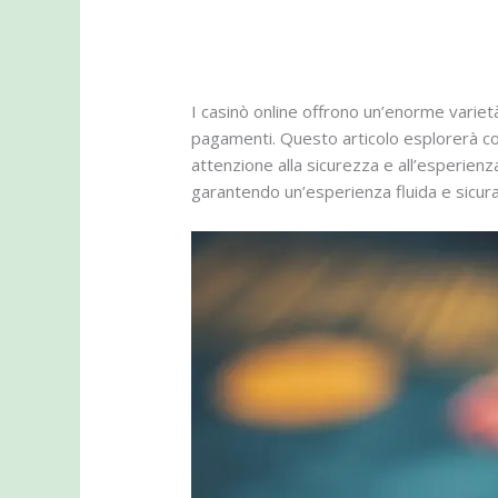
I casinò online offrono un’enorme varietà
pagamenti. Questo articolo esplorerà com
attenzione alla sicurezza e all’esperien
garantendo un’esperienza fluida e sicura p