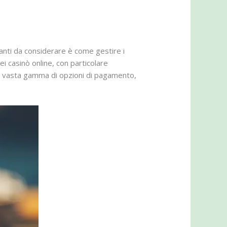
tanti da considerare è come gestire i
i casinò online, con particolare
 vasta gamma di opzioni di pagamento,