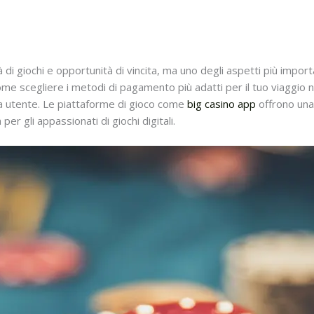
 di giochi e opportunità di vincita, ma uno degli aspetti più impor
e scegliere i metodi di pagamento più adatti per il tuo viaggio ne
za utente. Le piattaforme di gioco come
big casino app
offrono una
er gli appassionati di giochi digitali.