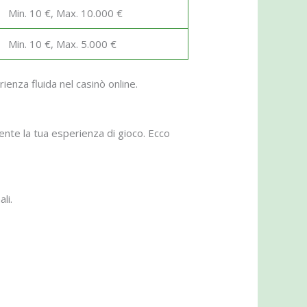
Min. 10 €, Max. 10.000 €
Min. 10 €, Max. 5.000 €
ienza fluida nel casinò online.
nte la tua esperienza di gioco. Ecco
li.