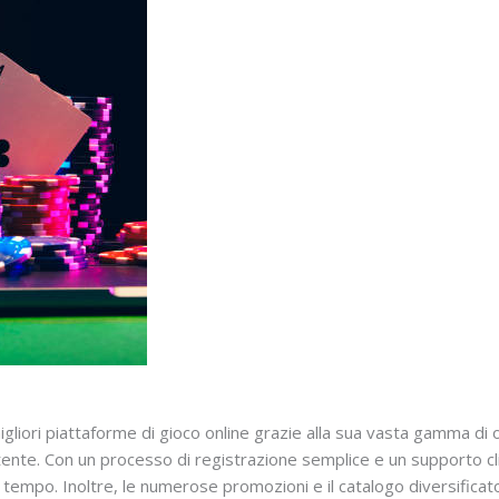
igliori piattaforme di gioco online grazie alla sua vasta gamma di
te. Con un processo di registrazione semplice e un supporto clienti
 tempo. Inoltre, le numerose promozioni e il catalogo diversificat