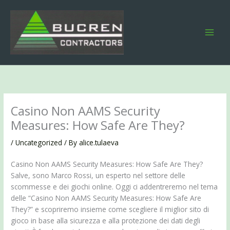
Skip
to
content
Casino Non AAMS Security
Measures: How Safe Are They?
/
Uncategorized
/ By
alice.tulaeva
Casino Non AAMS Security Measures: How Safe Are They?
Salve, sono Marco Rossi, un esperto nel settore delle
scommesse e dei giochi online. Oggi ci addentreremo nel tema
delle “Casino Non AAMS Security Measures: How Safe Are
They?” e scopriremo insieme come scegliere il miglior sito di
gioco in base alla sicurezza e alla protezione dei dati degli