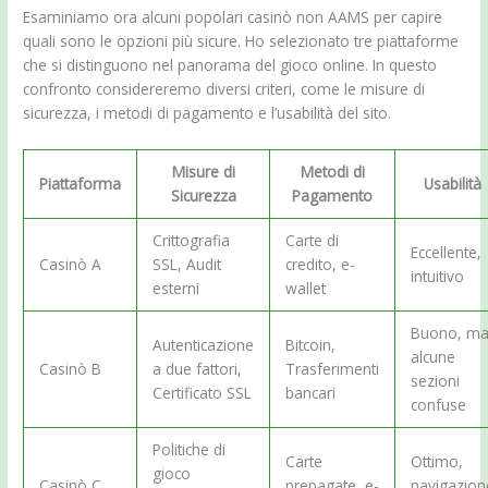
Esaminiamo ora alcuni popolari casinò non AAMS per capire
quali sono le opzioni più sicure. Ho selezionato tre piattaforme
che si distinguono nel panorama del gioco online. In questo
confronto considereremo diversi criteri, come le misure di
sicurezza, i metodi di pagamento e l’usabilità del sito.
Misure di
Metodi di
Piattaforma
Usabilità
Sicurezza
Pagamento
Crittografia
Carte di
Eccellente,
Casinò A
SSL, Audit
credito, e-
intuitivo
esterni
wallet
Buono, m
Autenticazione
Bitcoin,
alcune
Casinò B
a due fattori,
Trasferimenti
sezioni
Certificato SSL
bancari
confuse
Politiche di
Carte
Ottimo,
gioco
Casinò C
prepagate, e-
navigazion