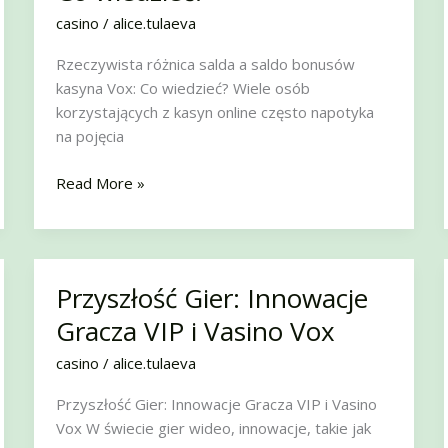
saldo
casino
/
alice.tulaeva
bonusów
kasyna
Rzeczywista różnica salda a saldo bonusów
Vox:
kasyna Vox: Co wiedzieć? Wiele osób
Co
korzystających z kasyn online często napotyka
wiedzieć?
na pojęcia
Read More »
Przyszłość Gier: Innowacje
Przyszłość
Gier:
Gracza VIP i Vasino Vox
Innowacje
casino
/
alice.tulaeva
Gracza
VIP
Przyszłość Gier: Innowacje Gracza VIP i Vasino
i
Vox W świecie gier wideo, innowacje, takie jak
Vasino