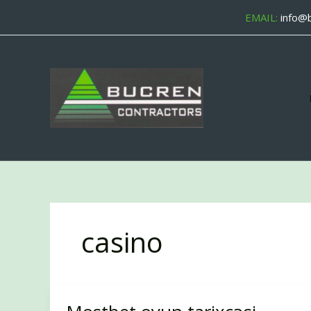
Skip
EMAIL:
info@
to
content
casino
Mostbet