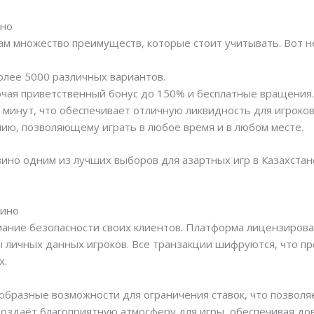
ино
ам множество преимуществ, которые стоит учитывать. Вот н
олее 5000 различных вариантов.
чая приветственный бонус до 150% и бесплатные вращения
 минут, что обеспечивает отличную ликвидность для игроков
ию, позволяющему играть в любое время и в любом месте.
ино одним из лучших выборов для азартных игр в Казахстан
зино
ание безопасности своих клиентов. Платформа лицензирова
ы личных данных игроков. Все транзакции шифруются, что 
х.
ообразные возможности для ограничения ставок, что позволя
 создаёт благоприятную атмосферу для игры, обеспечивая до