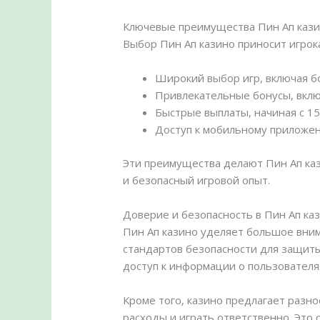
Ключевые преимущества Пин Ап каз
Выбор Пин Ап казино приносит игрок
Широкий выбор игр, включая б
Привлекательные бонусы, вклю
Быстрые выплаты, начиная с 15
Доступ к мобильному приложен
Эти преимущества делают Пин Ап каз
и безопасный игровой опыт.
Доверие и безопасность в Пин Ап ка
Пин Ап казино уделяет большое вним
стандартов безопасности для защит
доступ к информации о пользователя
Кроме того, казино предлагает разн
расходы и играть ответственно. Это