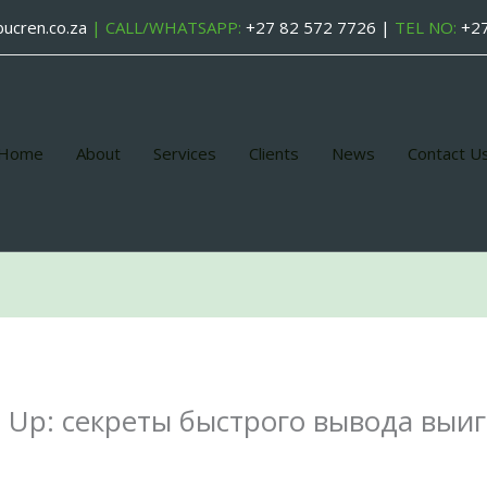
bucren.co.za
| CALL/WHATSAPP:
+27 82 572 7726 |
TEL NO:
+27
Home
About
Services
Clients
News
Contact U
n Up: секреты быстрого вывода вы