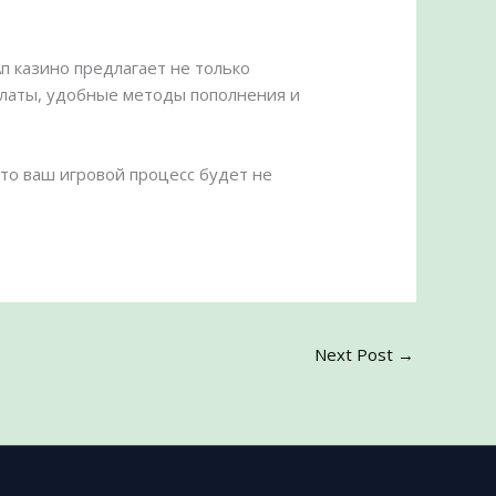
п казино предлагает не только
латы, удобные методы пополнения и
что ваш игровой процесс будет не
Next Post
→