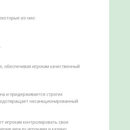
екоторые из них:
.
.
е, обеспечивая игрокам качественный
на и придерживается строгих
предотвращает несанкционированный
ет игрокам контролировать свои
верие между игроками и казино.