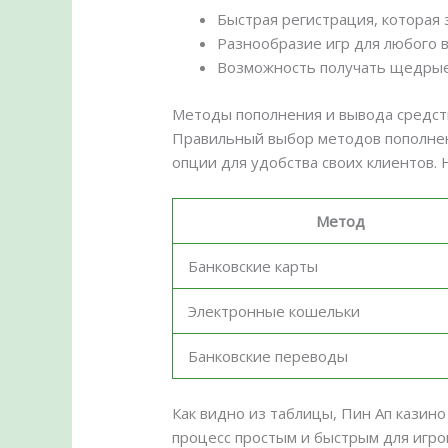
Быстрая регистрация, которая 
Разнообразие игр для любого в
Возможность получать щедрые
Методы пополнения и вывода средст
Правильный выбор методов пополнени
опции для удобства своих клиентов.
Метод
Банковские карты
Электронные кошельки
Банковские переводы
Как видно из таблицы, Пин Ап казин
процесс простым и быстрым для игро