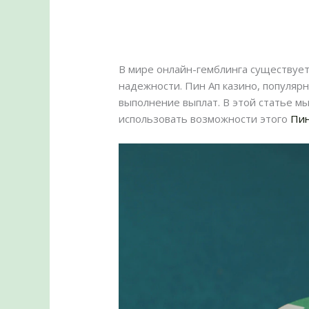
В мире онлайн-гемблинга существует
надежности. Пин Ап казино, популяр
выполнение выплат. В этой статье м
использовать возможности этого
Пин