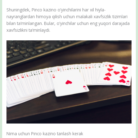
Shuningdek, Pinco kazino o’yinchilarini har xil hiyla-
nayranglardan himoya qilish uchun malakali xavfsizlik tizimlari
bilan ta’minlangan. Bular, o’yinchilar uchun eng yuqori darajada
xavfsizlikni ta’minlaydi.
Nima uchun Pinco kazino tanlash kerak