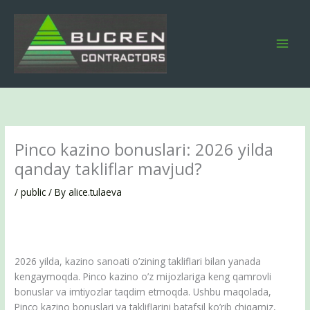
Skip
to
content
Pinco kazino bonuslari: 2026 yilda
qanday takliflar mavjud?
/
public
/ By
alice.tulaeva
2026 yilda, kazino sanoati o’zining takliflari bilan yanada
kengaymoqda. Pinco kazino o’z mijozlariga keng qamrovli
bonuslar va imtiyozlar taqdim etmoqda. Ushbu maqolada,
Pinco kazino bonuslari va takliflarini batafsil ko’rib chiqamiz,