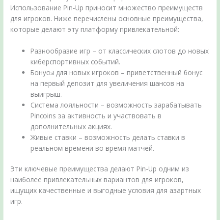
Использование Pin-Up приносит множество преимуществ
для игроков. Ниже перечислены основные преимущества,
которые делают эту платформу привлекательной:
Разнообразие игр – от классических слотов до новых
киберспортивных событий.
Бонусы для новых игроков – приветственный бонус
на первый депозит для увеличения шансов на
выигрыш.
Система лояльности – возможность зарабатывать
Pincoins за активность и участвовать в
дополнительных акциях.
Живые ставки – возможность делать ставки в
реальном времени во время матчей.
Эти ключевые преимущества делают Pin-Up одним из
наиболее привлекательных вариантов для игроков,
ищущих качественные и выгодные условия для азартных
игр.