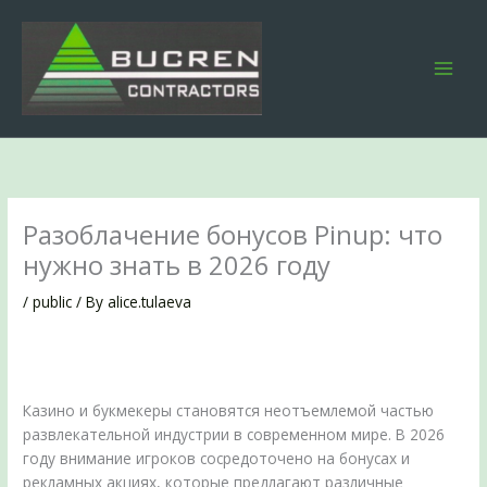
Skip
to
content
Разоблачение бонусов Pinup: что
нужно знать в 2026 году
/
public
/ By
alice.tulaeva
Казино и букмекеры становятся неотъемлемой частью
развлекательной индустрии в современном мире. В 2026
году внимание игроков сосредоточено на бонусах и
рекламных акциях, которые предлагают различные