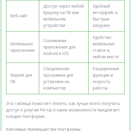
Доступ через любой
Удобный
браузер на ПК или
интерфейс и
Веб-сайт
мобильном
быстрые
устройстве
загрузки
Удобство
Скачивание
Мобильное
мобильных
приложения для
приложение
ставок в
Android и iOS
любом месте
Специальная
Расширенные
Версия для
программа для
функции и
ПК
установки на
скорость
компьютер
работы
Эта таблица помогает понять, как лучше всего получить
доступ к услугам Pin-Up и какие возможности предлагает
каждая платформа.
Ключевые преимущества платформы