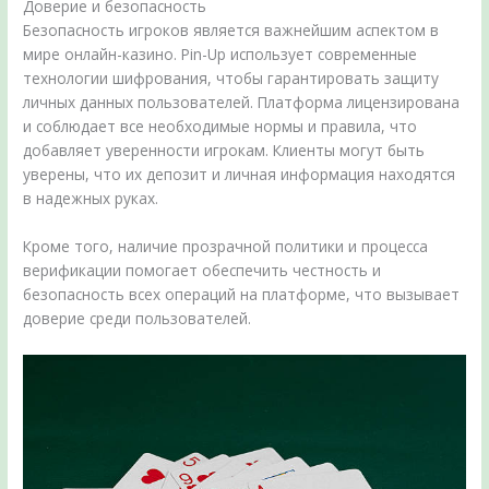
Доверие и безопасность
Безопасность игроков является важнейшим аспектом в
мире онлайн-казино. Pin-Up использует современные
технологии шифрования, чтобы гарантировать защиту
личных данных пользователей. Платформа лицензирована
и соблюдает все необходимые нормы и правила, что
добавляет уверенности игрокам. Клиенты могут быть
уверены, что их депозит и личная информация находятся
в надежных руках.
Кроме того, наличие прозрачной политики и процесса
верификации помогает обеспечить честность и
безопасность всех операций на платформе, что вызывает
доверие среди пользователей.