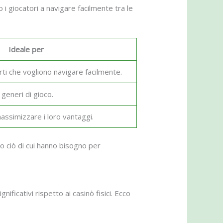
 i giocatori a navigare facilmente tra le
Ideale per
rti che vogliono navigare facilmente.
 generi di gioco.
ssimizzare i loro vantaggi.
to ciò di cui hanno bisogno per
ficativi rispetto ai casinò fisici. Ecco