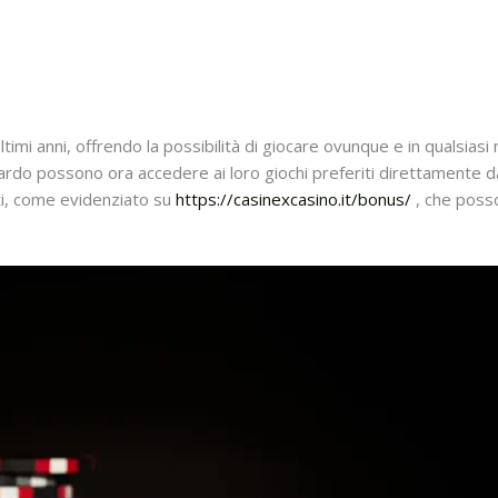
ltimi anni, offrendo la possibilità di giocare ovunque e in qualsia
zardo possono ora accedere ai loro giochi preferiti direttamente d
ti, come evidenziato su
https://casinexcasino.it/bonus/
, che posso