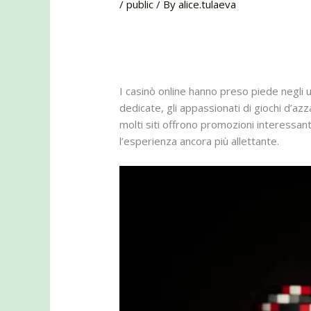
/
public
/ By
alice.tulaeva
I casinò online hanno preso piede negli u
dedicate, gli appassionati di giochi d’az
molti siti offrono promozioni interessan
l’esperienza ancora più allettante.