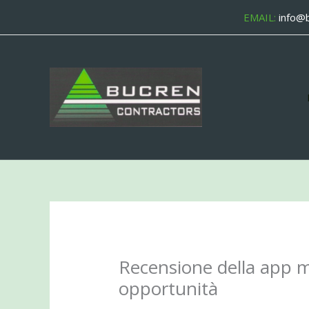
Skip
EMAIL:
info@
to
content
Recensione della app m
opportunità