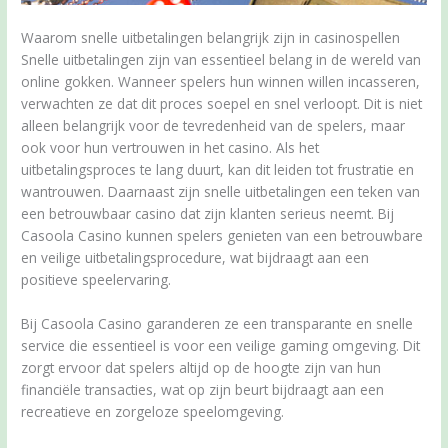
Waarom snelle uitbetalingen belangrijk zijn in casinospellen
Snelle uitbetalingen zijn van essentieel belang in de wereld van
online gokken. Wanneer spelers hun winnen willen incasseren,
verwachten ze dat dit proces soepel en snel verloopt. Dit is niet
alleen belangrijk voor de tevredenheid van de spelers, maar
ook voor hun vertrouwen in het casino. Als het
uitbetalingsproces te lang duurt, kan dit leiden tot frustratie en
wantrouwen. Daarnaast zijn snelle uitbetalingen een teken van
een betrouwbaar casino dat zijn klanten serieus neemt. Bij
Casoola Casino kunnen spelers genieten van een betrouwbare
en veilige uitbetalingsprocedure, wat bijdraagt aan een
positieve speelervaring.
Bij Casoola Casino garanderen ze een transparante en snelle
service die essentieel is voor een veilige gaming omgeving. Dit
zorgt ervoor dat spelers altijd op de hoogte zijn van hun
financiële transacties, wat op zijn beurt bijdraagt aan een
recreatieve en zorgeloze speelomgeving.