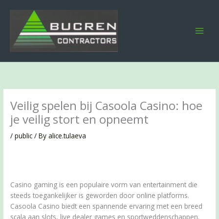
Skip
to
content
Veilig spelen bij Casoola Casino: hoe
je veilig stort en opneemt
/
public
/ By
alice.tulaeva
Casino gaming is een populaire vorm van entertainment die
steeds toegankelijker is geworden door online platforms.
Casoola Casino biedt een spannende ervaring met een breed
scala aan slots, live dealer games en sportweddenschappen.