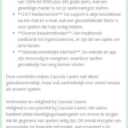
van 100% tot €500 plus 200 gratis spins, wat een
geweldige manier is om je spelervaring te starten.
**24/7 Klantenservice**: De support is altijd beschikbaar
via live chat en e-mail, wat een geruststellende factor is
voor spelers die hulp nodig hebben.
**Diverse betaalmethoden**: Van traditionele
creditcards tot cryptocurrencies, er zijn tal van opties om
uit te kiezen.
**Gebruiksvriendelijke interface**: De website en app
zijn eenvoudig te navigeren, waardoor spelers
gemakkelijk hun weg kunnen vinden.
Deze voordelen maken Casoola Casino niet alleen
gebruiksvriendelijk, maar ook aantrekkelijk voor zowel nieuwe
als ervaren spelers.
Vertrouwen en veiligheid bij Casoola Casino
Veiligheid is een prioriteit bij Casoola Casino. Het casino
hanteert strikte beveiligingsmaatregelen om ervoor te zorgen
dat de gegevens van spelers veilig zijn. Dit omvat encryptie van
persoonlijke en financiële informatie, wat essentieel is bij