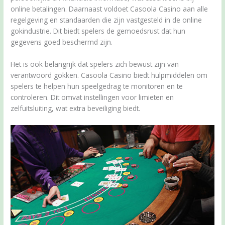
online betalingen. Daarnaast voldoet Casoola Casino aan alle
regelgeving en standaarden die zijn vastgesteld in de online
gokindustrie. Dit biedt spelers de gemoedsrust dat hun
gegevens goed beschermd zijn.
Het is ook belangrijk dat spelers zich bewust zijn van
verantwoord gokken. Casoola Casino biedt hulpmiddelen om
spelers te helpen hun speelgedrag te monitoren en te
controleren. Dit omvat instellingen voor limieten en
zelfuitsluiting, wat extra beveiliging biedt.