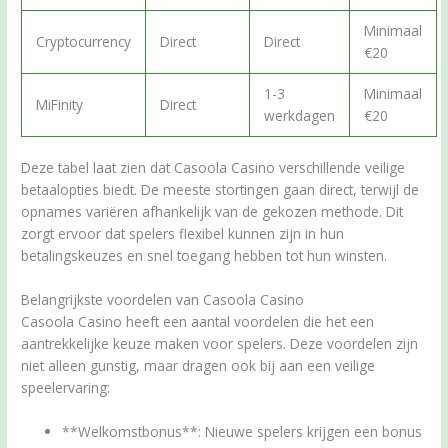
Minimaal
Cryptocurrency
Direct
Direct
€20
1-3
Minimaal
MiFinity
Direct
werkdagen
€20
Deze tabel laat zien dat Casoola Casino verschillende veilige
betaalopties biedt. De meeste stortingen gaan direct, terwijl de
opnames variëren afhankelijk van de gekozen methode. Dit
zorgt ervoor dat spelers flexibel kunnen zijn in hun
betalingskeuzes en snel toegang hebben tot hun winsten.
Belangrijkste voordelen van Casoola Casino
Casoola Casino heeft een aantal voordelen die het een
aantrekkelijke keuze maken voor spelers. Deze voordelen zijn
niet alleen gunstig, maar dragen ook bij aan een veilige
speelervaring:
**Welkomstbonus**: Nieuwe spelers krijgen een bonus