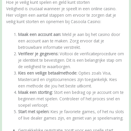
Hoe je veilig kunt spelen en geld kunt storten
Veiligheid is cruciaal wanneer je speelt in een online casino.
Hier volgen een aantal stappen om ervoor te zorgen dat je
veilig kunt storten en opnemen bij Casoola Casino:
Maak een account aan:
Meld je aan bij het casino door
een account aan te maken. Zorg ervoor dat je
betrouwbare informatie verstrekt.
Verifieer je gegevens:
Voltooi de verificatieprocedure om
je identiteit te bevestigen. Dit is een belangrijke stap om
de veiligheid te waarborgen.
Kies een veilige betaalmethode:
Opties zoals Visa,
Mastercard en cryptocurrencies zijn toegankelijk. Kies
een methode die jou het beste uitkomt.
Maak een storting:
Stort een bedrag op je account om te
beginnen met spelen. Controleer of het proces snel en
soepel verloopt.
Start met spelen:
Kies je favoriete games, of het nu slots
of live dealer games zijn, en geniet van je speelervaring.
Gemakkelijke registratie zorgt voor een snelle start.