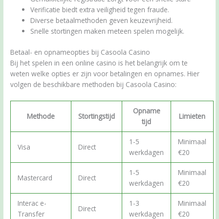
Verificatie biedt extra veiligheid tegen fraude.
Diverse betaalmethoden geven keuzevrijheid.
Snelle stortingen maken meteen spelen mogelijk.
Betaal- en opnameopties bij Casoola Casino
Bij het spelen in een online casino is het belangrijk om te
weten welke opties er zijn voor betalingen en opnames. Hier
volgen de beschikbare methoden bij Casoola Casino:
Opname
Methode
Stortingstijd
Limieten
tijd
1-5
Minimaal
Visa
Direct
werkdagen
€20
1-5
Minimaal
Mastercard
Direct
werkdagen
€20
Interac e-
1-3
Minimaal
Direct
Transfer
werkdagen
€20