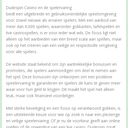
Dudespin Casino en de spelervaring
biedt een uitgebreide en gebruiksvriendelijke speelomgeving
voor zowel nieuwe als ervaren spelers. Met een aanbod van
meer dan 6.000 spellen, waaronder gokkasten, tafelspellen en
live casinospellen, is er voor ieder wat wils. De focus ligt niet
alleen op het aanbieden van een breed scala aan spellen, maar
ook op het creëren van een veilige en respectvolle omgeving
voor alle spelers.
De website staat bekend om zijn aantrekkelijke bonussen en
promoties, die spelers aanmoedigen om deel te nemen aan
het spel. Deze bonussen zijn ontworpen om een positieve
speelervaring te garanderen en spelers de kans te geven meer
waar voor hun geld te krijgen. Dit maakt het spel niet alleen
leuk, maar ook financieel voordeliger.
Met sterke beveiliging en een focus op verantwoord gokken, is
een uitstekende keuze voor wie op zoek is naar een plezierige
en veilige speelervaring. Of je nu de voorkeur geeft aan online
spellen of de opwinding van een live casino, Dudespin zorgt