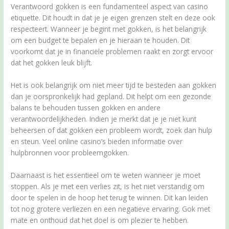
Verantwoord gokken is een fundamenteel aspect van casino
etiquette. Dit houdt in dat je je eigen grenzen stelt en deze ook
respecteert. Wanneer je begint met gokken, is het belangrijk
om een budget te bepalen en je hieraan te houden. Dit
voorkomt dat je in financiële problemen raakt en zorgt ervoor
dat het gokken leuk blijft.
Het is ook belangrijk om niet meer tijd te besteden aan gokken
dan je oorspronkelijk had gepland. Dit helpt om een gezonde
balans te behouden tussen gokken en andere
verantwoordelijkheden. Indien je merkt dat je je niet kunt
beheersen of dat gokken een probleem wordt, zoek dan hulp
en steun. Veel online casino’s bieden informatie over
hulpbronnen voor probleemgokken.
Daarnaast is het essentieel om te weten wanneer je moet
stoppen. Als je met een verlies zit, is het niet verstandig om
door te spelen in de hoop het terug te winnen. Dit kan leiden
tot nog grotere verliezen en een negatieve ervaring. Gok met
mate en onthoud dat het doel is om plezier te hebben.