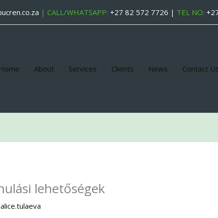
bucren.co.za
| CALL/WHATSAPP:
+27 82 572 7726 |
TEL NO:
+27
Home
About
Services
Clients
News
Contact U
anulási lehetőségek
y
alice.tulaeva