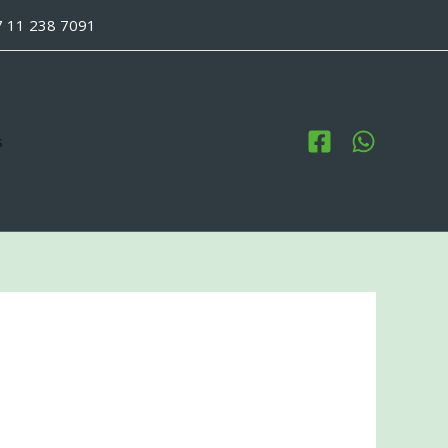
 11 238 7091
s