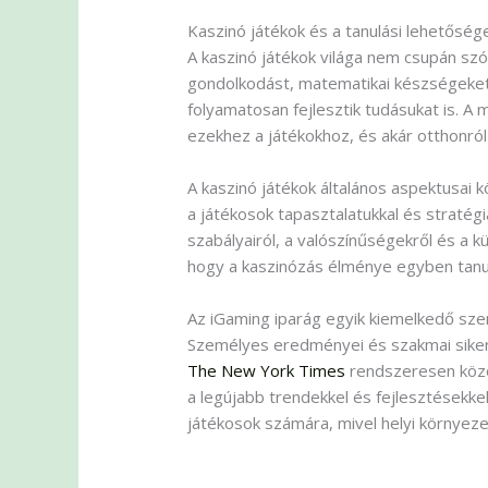
Kaszinó játékok és a tanulási lehetőség
A kaszinó játékok világa nem csupán szó
gondolkodást, matematikai készségeket
folyamatosan fejlesztik tudásukat is. A
ezekhez a játékokhoz, és akár otthonról
A kaszinó játékok általános aspektusai 
a játékosok tapasztalatukkal és stratégi
szabályairól, a valószínűségekről és a k
hogy a kaszinózás élménye egyben tanul
Az iGaming iparág egyik kiemelkedő sz
Személyes eredményei és szakmai sikerei
The New York Times
rendszeresen közöl
a legújabb trendekkel és fejlesztésekke
játékosok számára, mivel helyi környez