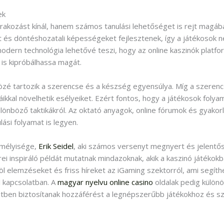
ek
rakozást kínál, hanem számos tanulási lehetőséget is rejt magába
 és döntéshozatali képességeket fejlesztenek, így a játékosok
 modern technológia lehetővé teszi, hogy az online kaszinók platf
 is kipróbálhassa magát.
közé tartozik a szerencse és a készség egyensúlya. Míg a szeren
áikkal növelhetik esélyeiket. Ezért fontos, hogy a játékosok folya
ülönböző taktikákról. Az oktató anyagok, online fórumok és gyakor
ási folyamat is legyen.
emélyisége,
Erik Seidel
, aki számos versenyt megnyert és jelentős 
 inspiráló példát mutatnak mindazoknak, akik a kaszinó játékokb
 elemzéseket és friss híreket az iGaming szektorról, ami segít
l kapcsolatban. A
magyar nyelvu online casino
oldalak pedig külön
etben biztosítanak hozzáférést a legnépszerűbb játékokhoz és sz