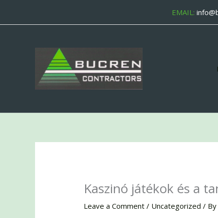
Skip
EMAIL:
info@
to
content
Kaszinó játékok és a t
Leave a Comment
/
Uncategorized
/ B