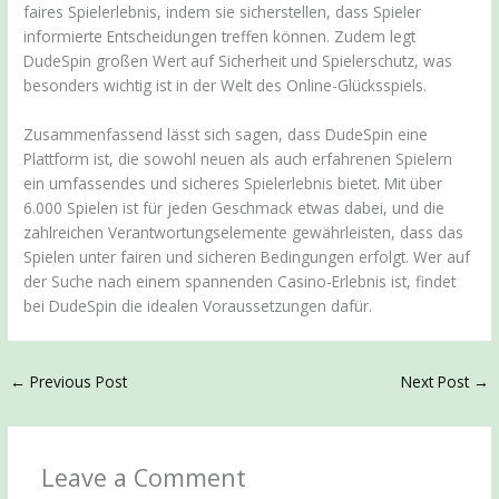
faires Spielerlebnis, indem sie sicherstellen, dass Spieler
informierte Entscheidungen treffen können. Zudem legt
DudeSpin großen Wert auf Sicherheit und Spielerschutz, was
besonders wichtig ist in der Welt des Online-Glücksspiels.
Zusammenfassend lässt sich sagen, dass DudeSpin eine
Plattform ist, die sowohl neuen als auch erfahrenen Spielern
ein umfassendes und sicheres Spielerlebnis bietet. Mit über
6.000 Spielen ist für jeden Geschmack etwas dabei, und die
zahlreichen Verantwortungselemente gewährleisten, dass das
Spielen unter fairen und sicheren Bedingungen erfolgt. Wer auf
der Suche nach einem spannenden Casino-Erlebnis ist, findet
bei DudeSpin die idealen Voraussetzungen dafür.
←
Previous Post
Next Post
→
Leave a Comment