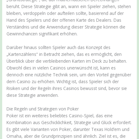
beruht. Diese Strategie gibt an, wann ein Spieler ziehen, stehen
bleiben, verdoppeln oder aufteilen sollte, basierend auf der
Hand des Spielers und der offenen Karte des Dealers. Das
Verständnis und die Anwendung dieser Strategie können die
Gewinnchancen signifikant erhöhen.
Darüber hinaus sollten Spieler auch das Konzept des
„Kartenzählens“ in Betracht ziehen, das es ermöglicht, den
Überblick über die verbleibenden Karten im Deck zu behalten.
Obwohl dies in vielen Casinos unerwünscht ist, kann es
dennoch eine nützliche Technik sein, um den Vorteil gegenüber
dem Casino zu erhöhen. Wichtig ist, dass Spieler sich der
Risiken und der Regeln ihres Casinos bewusst sind, bevor sie
diese Strategie anwenden.
Die Regeln und Strategien von Poker
Poker ist ein weiteres beliebtes Casino-Spiel, das eine
Kombination aus Geschicklichkeit, Strategie und Glück erfordert.
Es gibt viele Varianten von Poker, darunter Texas Hold’em und
Omaha, aber die Grundprinzipien sind ähnlich. Ziel ist es, die