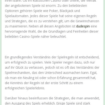
ihren Bann. Ob im klassischen Casino oder online, die Vielfalt
der angebotenen Spiele ist enorm. Zu den beliebtesten
Optionen gehören Spiele wie Poker, Blackjack und
Spielautomaten. Jedes dieser Spiele hat seine eigenen Regeln
und Strategien, die es zu verstehen gilt, um die Gewinnchancen
zu maximieren. Neben all diesen Angeboten ist
dudespin
eine
hervorragende Wahl, die die Grundlagen und Feinheiten dieser
beliebten Casino-Spiele näher beleuchtet.
Ein grundlegendes Verständnis der Spielregeln ist entscheidend,
um erfolgreich zu spielen. Viele Spieler neigen dazu, sich nur
auf ihr Glück zu verlassen, jedoch ist es oft das Verständnis der
Spielmechaniken, das den Unterschied ausmachen kann. Egal,
ob man ein Neuling ist oder schon Erfahrung gesammelt hat,
die Kenntnis der Regeln ist der erste Schritt zu einem
erfolgreichen Spielerlebnis.
Darüber hinaus beeinflussen die Strategien, die man anwendet,
den Ausgang des Spiels erheblich. Einige Spiele sind stark