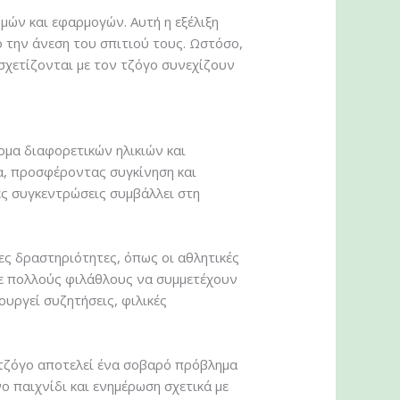
μών και εφαρμογών. Αυτή η εξέλιξη
ό την άνεση του σπιτιού τους. Ωστόσο,
 σχετίζονται με τον τζόγο συνεχίζουν
ομα διαφορετικών ηλικιών και
, προσφέροντας συγκίνηση και
ές συγκεντρώσεις συμβάλλει στη
ες δραστηριότητες, όπως οι αθλητικές
με πολλούς φιλάθλους να συμμετέχουν
ουργεί συζητήσεις, φιλικές
ν τζόγο αποτελεί ένα σοβαρό πρόβλημα
ο παιχνίδι και ενημέρωση σχετικά με