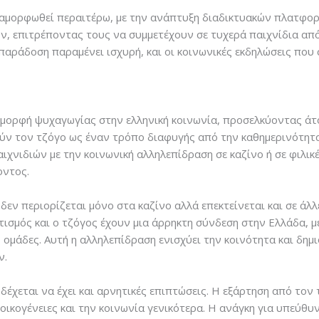
ταμορφωθεί περαιτέρω, με την ανάπτυξη διαδικτυακών πλατφορ
ών, επιτρέποντας τους να συμμετέχουν σε τυχερά παιχνίδια απ
 παράδοση παραμένει ισχυρή, και οι κοινωνικές εκδηλώσεις που
 μορφή ψυχαγωγίας στην ελληνική κοινωνία, προσελκύοντας άτ
ν τον τζόγο ως έναν τρόπο διαφυγής από την καθημερινότητα
χνιδιών με την κοινωνική αλληλεπίδραση σε καζίνο ή σε φιλικ
οντος.
εν περιορίζεται μόνο στα καζίνο αλλά επεκτείνεται και σε άλλ
τισμός και ο τζόγος έχουν μια άρρηκτη σύνδεση στην Ελλάδα, 
 ομάδες. Αυτή η αλληλεπίδραση ενισχύει την κοινότητα και δημι
ν.
δέχεται να έχει και αρνητικές επιπτώσεις. Η εξάρτηση από το
οικογένειες και την κοινωνία γενικότερα. Η ανάγκη για υπεύθυν