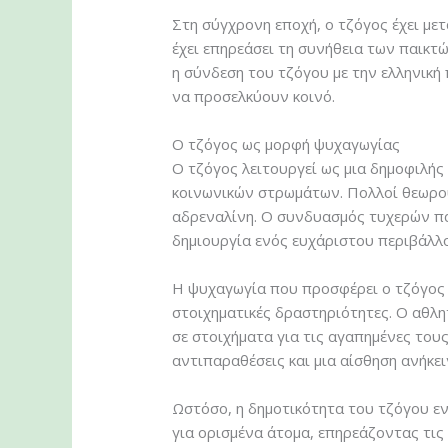
Στη σύγχρονη εποχή, ο τζόγος έχει με
έχει επηρεάσει τη συνήθεια των παικτ
η σύνδεση του τζόγου με την ελληνική
να προσελκύουν κοινό.
Ο τζόγος ως μορφή ψυχαγωγίας
Ο τζόγος λειτουργεί ως μια δημοφιλής
κοινωνικών στρωμάτων. Πολλοί θεωρού
αδρεναλίνη. Ο συνδυασμός τυχερών παι
δημιουργία ενός ευχάριστου περιβάλλ
Η ψυχαγωγία που προσφέρει ο τζόγος δ
στοιχηματικές δραστηριότητες. Ο αθλη
σε στοιχήματα για τις αγαπημένες τους
αντιπαραθέσεις και μια αίσθηση ανήκει
Ωστόσο, η δημοτικότητα του τζόγου εν
για ορισμένα άτομα, επηρεάζοντας τις 