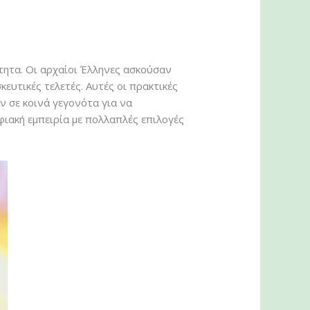
ότητα. Οι αρχαίοι Έλληνες ασκούσαν
ευτικές τελετές. Αυτές οι πρακτικές
ν σε κοινά γεγονότα για να
ιακή εμπειρία με πολλαπλές επιλογές