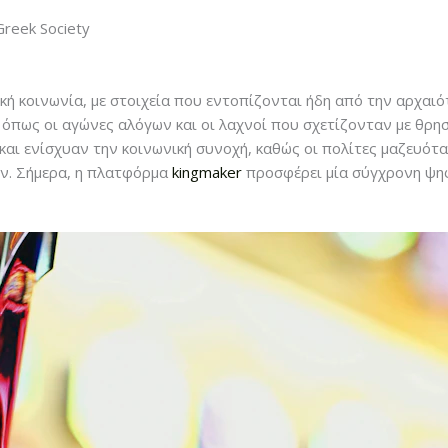
 Greek Society
ική κοινωνία, με στοιχεία που εντοπίζονται ήδη από την αρχαι
όπως οι αγώνες αλόγων και οι λαχνοί που σχετίζονταν με θρησκ
αι ενίσχυαν την κοινωνική συνοχή, καθώς οι πολίτες μαζευότα
ν. Σήμερα, η πλατφόρμα
kingmaker
προσφέρει μία σύγχρονη ψηφ