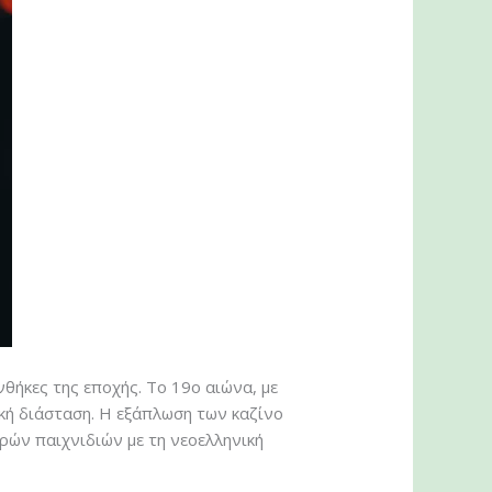
θήκες της εποχής. Το 19ο αιώνα, με
ική διάσταση. Η εξάπλωση των καζίνο
ρών παιχνιδιών με τη νεοελληνική