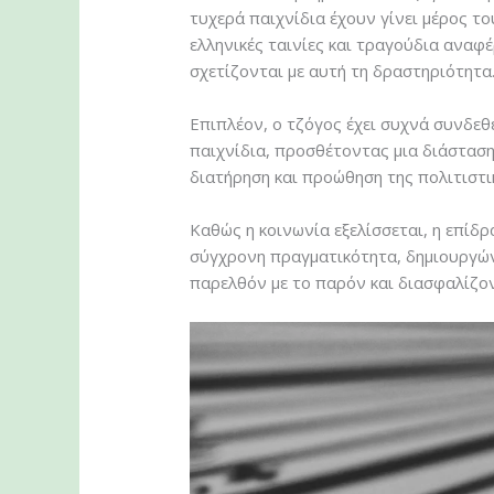
τυχερά παιχνίδια έχουν γίνει μέρος το
ελληνικές ταινίες και τραγούδια αναφ
σχετίζονται με αυτή τη δραστηριότητα
Επιπλέον, ο τζόγος έχει συχνά συνδεθ
παιχνίδια, προσθέτοντας μια διάσταση
διατήρηση και προώθηση της πολιτιστι
Καθώς η κοινωνία εξελίσσεται, η επίδ
σύγχρονη πραγματικότητα, δημιουργώντ
παρελθόν με το παρόν και διασφαλίζον