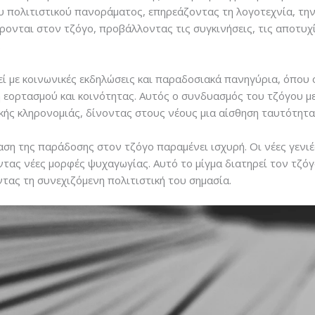
υ πολιτιστικού πανοράματος, επηρεάζοντας τη λογοτεχνία, την 
έρονται στον τζόγο, προβάλλοντας τις συγκινήσεις, τις αποτυχ
.
εί με κοινωνικές εκδηλώσεις και παραδοσιακά πανηγύρια, όπου 
 εορτασμού και κοινότητας. Αυτός ο συνδυασμός του τζόγου με
κής κληρονομιάς, δίνοντας στους νέους μια αίσθηση ταυτότητας
ραση της παράδοσης στον τζόγο παραμένει ισχυρή. Οι νέες γεν
ας νέες μορφές ψυχαγωγίας. Αυτό το μίγμα διατηρεί τον τζόγ
τας τη συνεχιζόμενη πολιτιστική του σημασία.